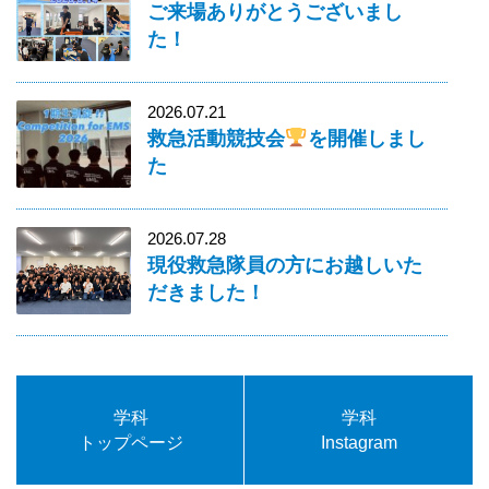
ご来場ありがとうございまし
た！
2026.07.21
救急活動競技会
を開催しまし
た
2026.07.28
現役救急隊員の方にお越しいた
だきました！
学科
学科
トップページ
Instagram