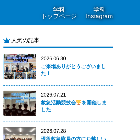
学科
学科
トップページ
Instagram
人気の記事
2026.06.30
ご来場ありがとうございまし
た！
2026.07.21
救急活動競技会
を開催しま
した
2026.07.28
現役救急隊員の方にお越しい